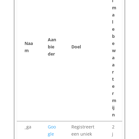
i
m
a
l
e
b
Aan
Naa
e
bie
Doel
m
w
der
a
a
r
t
e
r
m
ij
n
_ga
Goo
Registreert
2
gle
een uniek
j