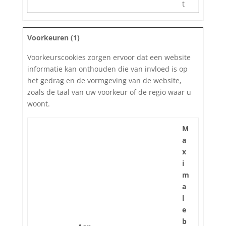
t
Voorkeuren (1)
Voorkeurscookies zorgen ervoor dat een website
informatie kan onthouden die van invloed is op
het gedrag en de vormgeving van de website,
zoals de taal van uw voorkeur of de regio waar u
woont.
M
a
x
i
m
a
l
e
b