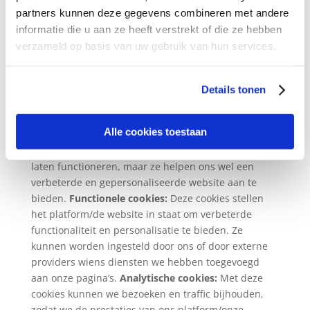
laten functioneren en kunnen niet worden
partners kunnen deze gegevens combineren met andere
uitgeschakeld in onze systemen. Ze worden meestal
informatie die u aan ze heeft verstrekt of die ze hebben
alleen ingesteld als reactie op acties die door u zijn
verzameld op basis van uw gebruik van hun services.
gesteld, zoals het instellen van uw
privacyvoorkeuren, inloggen of het invullen van
formulieren. Ze zijn noodzakelijk voor een goede
Details tonen
communicatie en ze vergemakkelijken het navigeren
(bijvoorbeeld naar een vorige pagina terugkeren,
Alle cookies toestaan
etc.).
Niet-essentiële cookies:
Deze cookies zijn op
zich niet noodzakelijk om het platform/de website te
laten functioneren, maar ze helpen ons wel een
verbeterde en gepersonaliseerde website aan te
bieden.
Functionele cookies:
Deze cookies stellen
het platform/de website in staat om verbeterde
functionaliteit en personalisatie te bieden. Ze
kunnen worden ingesteld door ons of door externe
providers wiens diensten we hebben toegevoegd
aan onze pagina’s.
Analytische cookies:
Met deze
cookies kunnen we bezoeken en traffic bijhouden,
zodat we de prestaties van ons platform/onze