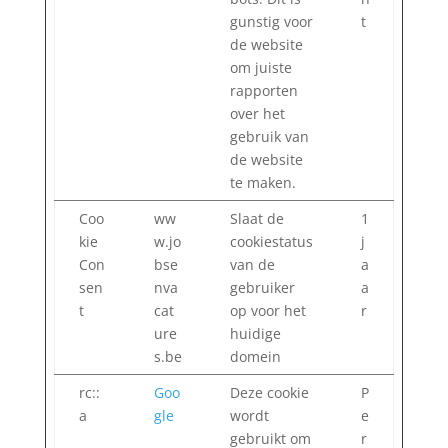
gunstig voor
t
de website
om juiste
rapporten
over het
gebruik van
de website
te maken.
Coo
ww
Slaat de
1
kie
w.jo
cookiestatus
j
Con
bse
van de
a
sen
nva
gebruiker
a
t
cat
op voor het
r
ure
huidige
s.be
domein
rc::
Goo
Deze cookie
P
a
gle
wordt
e
gebruikt om
r