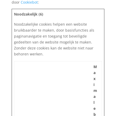
door
Cookiebot
:
Noodzakelijk (6)
Noodzakelijke cookies helpen een website
bruikbaarder te maken, door basisfuncties als
paginanavigatie en toegang tot beveiligde
gedeelten van de website mogelijk te maken.
Zonder deze cookies kan de website niet naar
behoren werken.
M
a
x
i
m
a
l
e
b