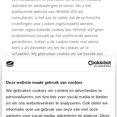
diensten en aanbiedingen te tonen. Als u het
platform/de website van HENNIE VOF wil
consulteren, is het aan te raden dat de technische
instellingen voor cookies ingeschakeld werden.
Zonder ingeschakelde cookies kan HENNIE VOF geen
probleemloos bezoek op het platform/de website
garanderen. Indien u de cookies liever niet wenst,
bent u als bezoeker vrij om de cookies uit te
schakelen. Wij gebruiken cookies om uw bezoek aan
ons platform/onze website te verbeteren. De cookies
die wij gebruiken zijn veilig. De informatie die we
verzamelen met behulp van cookies helpt ons om
eventuele fouten te identificeren of om u specifieke
Deze website maakt gebruik van cookies
diensten te laten zien waarvan wij denken dat ze
voor u van belang kunnen zijn.
Soorten cookies
We gebruiken cookies om content en advertenties te
gebruikt door HENNIE VOF
We onderscheiden
personaliseren, om functies voor social media te bieden
volgende types cookies, naargelang hun doeleinden:
en om ons websiteverkeer te analyseren. Ook delen we
Essentiële/ Strikt noodzakelijke cookies:
Deze
informatie over uw gebruik van onze site met onze
cookies zijn nodig om het platform/de website te
partners voor social media, adverteren en analyse. Deze