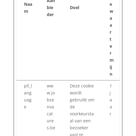
Aan
Naa
e
bie
Doel
m
w
der
a
a
r
t
e
r
m
ij
n
pll_l
ww
Deze cookie
1
ang
w.jo
wordt
j
uag
bse
gebruikt om
a
e
nva
de
a
cat
voorkeursta
r
ure
al van een
s.be
bezoeker
vast te