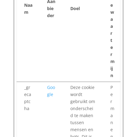
Aan
Naa
e
bie
Doel
m
w
der
a
a
r
t
e
r
m
ij
n
_gr
Goo
Deze cookie
P
eca
gle
wordt
e
ptc
gebruikt om
r
ha
onderschei
m
d te maken
a
tussen
n
mensen en
e
bots. Dit is
n