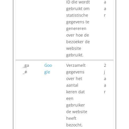
ID die wordt
a
gebruikt om
a
statistische
r
gegevens te
genereren
over hoe de
bezoeker de
website
gebruikt.
_ga
Goo
Verzamelt
2
_#
gle
gegevens
j
over het
a
aantal
a
keren dat
r
een
gebruiker
de website
heeft
bezocht,