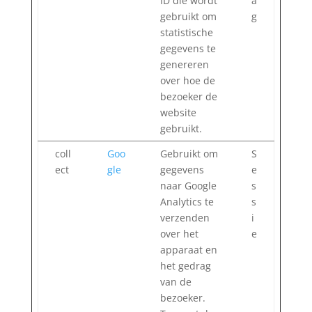
ID die wordt
a
gebruikt om
g
statistische
gegevens te
genereren
over hoe de
bezoeker de
website
gebruikt.
coll
Goo
Gebruikt om
S
ect
gle
gegevens
e
naar Google
s
Analytics te
s
verzenden
i
over het
e
apparaat en
het gedrag
van de
bezoeker.