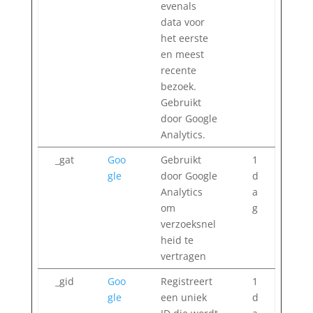
evenals
data voor
het eerste
en meest
recente
bezoek.
Gebruikt
door Google
Analytics.
_gat
Goo
Gebruikt
1
gle
door Google
d
Analytics
a
om
g
verzoeksnel
heid te
vertragen
_gid
Goo
Registreert
1
gle
een uniek
d