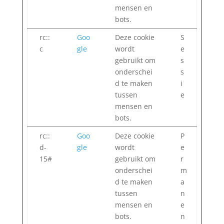
mensen en
bots.
rc::
Goo
Deze cookie
S
c
gle
wordt
e
gebruikt om
s
onderschei
s
d te maken
i
tussen
e
mensen en
bots.
rc::
Goo
Deze cookie
P
d-
gle
wordt
e
15#
gebruikt om
r
onderschei
m
d te maken
a
tussen
n
mensen en
e
bots.
n