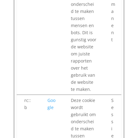
onderschei
m
d te maken
a
tussen
n
mensen en
e
bots. Dit is
n
gunstig voor
t
de website
om juiste
rapporten
over het
gebruik van
de website
te maken.
rc::
Goo
Deze cookie
S
b
gle
wordt
e
gebruikt om
s
onderschei
s
d te maken
i
tussen
e